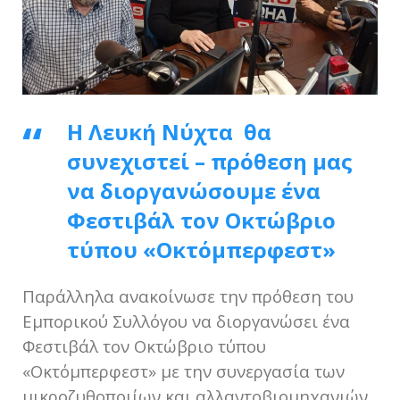
Η Λευκή Νύχτα θα
συνεχιστεί – πρόθεση μας
να διοργανώσουμε ένα
Φεστιβάλ τον Οκτώβριο
τύπου «Οκτόμπερφεστ»
Παράλληλα ανακοίνωσε την πρόθεση του
Εμπορικού Συλλόγου να διοργανώσει ένα
Φεστιβάλ τον Οκτώβριο τύπου
«Οκτόμπερφεστ» με την συνεργασία των
μικροζυθοποιίων και αλλαντοβιομηχανιών