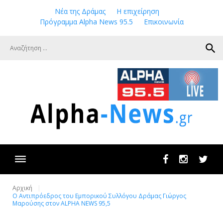
Skip
Νέα της Δράμας
Η επιχείρηση
to
Πρόγραμμα Alpha News 95.5
Επικοινωνία
content
search
Facebook
Instagram
Twit
Αρχική
Ο Αντιπρόεδρος του Εμπορικού Συλλόγου Δράμας Γιώργος
Μαρούσης στον ALPHA NEWS 95,5