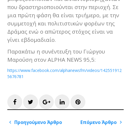
που δραστηριοποιούνται στην περιοχή. Σε
μια πρώτη φάση θα είναι τριήμερο, με την
συμμετοχή και πολιτιστικών φορέων της
Δράμας ενώ ο απώτερος στόχος είναι να
γίνει εβδομαδιαίο.
Παρακάτω η συνέντευξη του Γιώργου
Μαρούση στον ALPHA NEWS 95,5:
https://www.facebook.com/alphanewsfm/videos/142551912
5676781
Facebook
Twitter
Google+
LinkedIn
Pinterest
Πλοήγηση
Προηγούμενο Άρθρο
Επόμενο Άρθρο
άρθρων