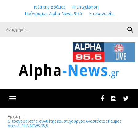
Skip
Νέα της Δράμας
Η επιχείρηση
to
Πρόγραμμα Alpha News 95.5
Επικοινωνία
content
search
Facebook
Instagram
Twit
Αρχική
Ο τραγουδιστής, συνθέτης και στιχουργός Αναστάσιος Ράμμος
στον ALPHA NEWS 95,5