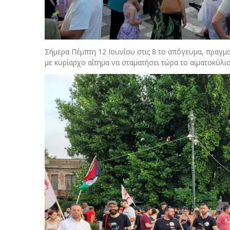
Σήμερα Πέμπτη 12 Ιουνίου στις 8 το απόγευμα, πραγμ
με κυρίαρχο αίτημα να σταματήσει τώρα το αιματοκύλι