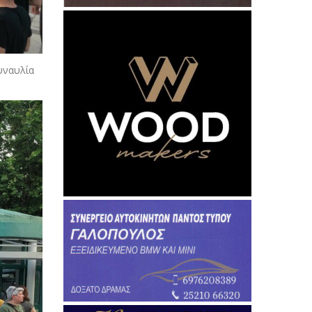
υναυλία