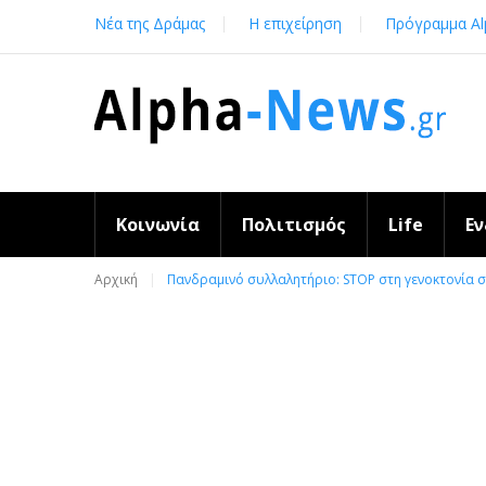
Skip
Νέα της Δράμας
Η επιχείρηση
Πρόγραμμα Al
to
content
Κοινωνία
Πολιτισμός
Life
Ε
Αρχική
Πανδραμινό συλλαλητήριο: STOP στη γενοκτονία σ