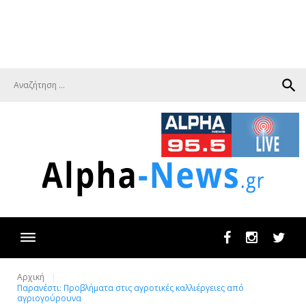
search
Facebook
Instagram
Twit
Αρχική
Παρανέστι: Προβλήματα στις αγροτικές καλλιέργειες από
αγριογούρουνα