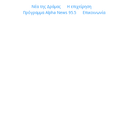
Skip
Νέα της Δράμας
Η επιχείρηση
to
Πρόγραμμα Alpha News 95.5
Επικοινωνία
content