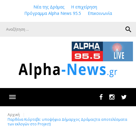
Skip
Νέα της Δράμας
Η επιχείρηση
to
Πρόγραμμα Alpha News 95.5
Επικοινωνία
content
search
Facebook
Instagram
Twit
Αρχική
Παρθένα Κιόρτεβε: υποψήφια Δήμαρχος Δράμας(τα αποτελέσματα
των εκλογών στο Project)