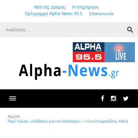
Skip
Νέα της Δράμας
Η επιχείρηση
to
Πρόγραμμα Alpha News 95.5
Επικοινωνία
content
search
Facebook
Instagram
Twit
Αρχική
Περί Υγείας: «Αλήθειες για τον Θηλασμό» – Γιώτα Στεφανίδου, Μαία