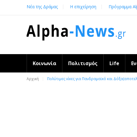
Skip
Νέα της Δράμας
Η επιχείρηση
Πρόγραμμα Al
to
content
Κοινωνία
Πολιτισμός
Life
Ε
Αρχική
Πολύτιμες νίκες για Πανδραμαϊκό και Δόξα(αποτε