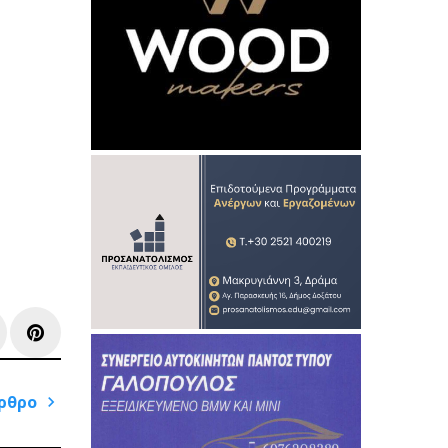
e+
inkedIn
Pinterest
ρθρο
Next