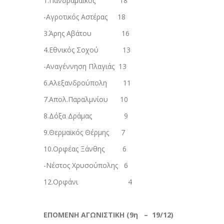
1.Πανδραμαϊκός 18
-Αγροτικός Αστέρας 18
3.Άρης Αβάτου 16
4.Εθνικός Σοχού 13
-Αναγέννηση Πλαγιάς 13
6.Αλεξανδρούπολη 11
7.Απολ.Παραλμνίου 10
8.Δόξα Δράμας 9
9.Θερμαϊκός Θέρμης 7
10.Ορφέας Ξάνθης 6
-Νέστος Χρυσούπολης 6
12.Ορφάνι 4
ΕΠΟΜΕΝΗ ΑΓΩΝΙΣΤΙΚΗ (9η – 19/12)