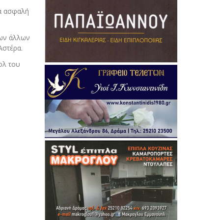
ια ασφαλή
των άλλων
Αστέρα.
ολ του