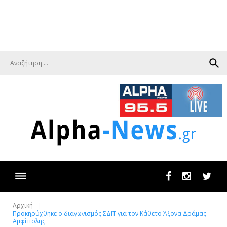
search
Facebook
Instagram
Twit
Αρχική
Προκηρύχθηκε ο διαγωνισμός ΣΔΙΤ για τον Κάθετο Άξονα Δράμας –
Αμφίπολης