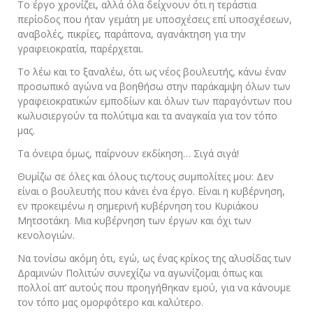
Το έργο χρονίζει, αλλά όλα δείχνουν ότι η τεράστια
περίοδος που ήταν γεμάτη με υποσχέσεις επί υποσχέσεων,
αναβολές, πικρίες, παράπονα, αγανάκτηση για την
γραφειοκρατία, παρέρχεται.
Το λέω και το ξαναλέω, ότι ως νέος βουλευτής, κάνω έναν
προσωπικό αγώνα να βοηθήσω στην παράκαμψη όλων των
γραφειοκρατικών εμποδίων και όλων των παραγόντων που
κωλυσιεργούν τα πολύτιμα και τα αναγκαία για τον τόπο
μας.
Τα όνειρα όμως, παίρνουν εκδίκηση… Σιγά σιγά!
Θυμίζω σε όλες και όλους τις/τους συμπολίτες μου: Δεν
είναι ο βουλευτής που κάνει ένα έργο. Είναι η κυβέρνηση,
εν προκειμένω η σημερινή κυβέρνηση του Κυριάκου
Μητσοτάκη. Μια κυβέρνηση των έργων και όχι των
κενολογιών.
Να τονίσω ακόμη ότι, εγώ, ως ένας κρίκος της αλυσίδας των
Δραμινών Πολιτών συνεχίζω να αγωνίζομαι όπως και
πολλοί απ’ αυτούς που προηγήθηκαν εμού, για να κάνουμε
τον τόπο μας ομορφότερο και καλύτερο.