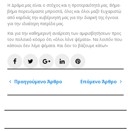
Η Δράμα μας είναι ο στόχος και η προτεραιότητά μας. Βήμα-
βήμα πορευόμαστε μπροστά, όλες και όλοι μαζί! Ευχαριστώ
από καρδιάς την κυβέρνησή μας για την διαρκή της έγνοια
για την ιδιαίτερη πατρίδα μας.
Και για την καθημερινή αναίρεση των αμφισβητήσεων προς
τον πολιτικό κόσμο ότι «όλοι λένε ψέματα». Να λοιπόν που
κάποιοι δεν λέμε ψέματα. Και δεν το βάζουμε κάτω!»
Facebook
Twitter
Google+
LinkedIn
Pinterest
Πλοήγηση
Προηγούμενο Άρθρο
Επόμενο Άρθρο
άρθρων
Previous
Next
Post
Post