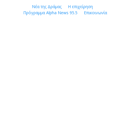
Skip
Νέα της Δράμας
Η επιχείρηση
to
Πρόγραμμα Alpha News 95.5
Επικοινωνία
content