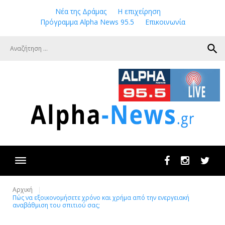
Skip
Νέα της Δράμας
Η επιχείρηση
to
Πρόγραμμα Alpha News 95.5
Επικοινωνία
content
search
Facebook
Instagram
Twit
Αρχική
Πώς να εξοικονομήσετε χρόνο και χρήμα από την ενεργειακή
αναβάθμιση του σπιτιού σας;