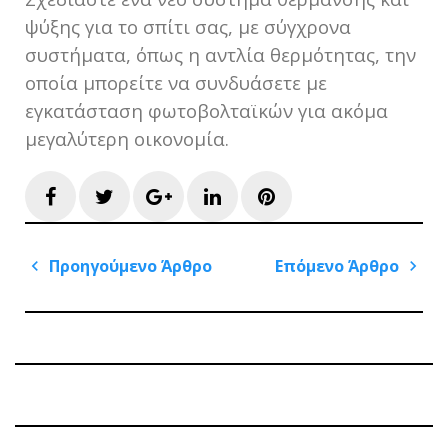
ψύξης για το σπίτι σας, με σύγχρονα
συστήματα, όπως η αντλία θερμότητας, την
οποία μπορείτε να συνδυάσετε με
εγκατάσταση φωτοβολταϊκών για ακόμα
μεγαλύτερη οικονομία.
Facebook
Twitter
Google+
LinkedIn
Pinterest
Πλοήγηση
Προηγούμενο Άρθρο
Επόμενο Άρθρο
άρθρων
Previous
Next
Post
Post