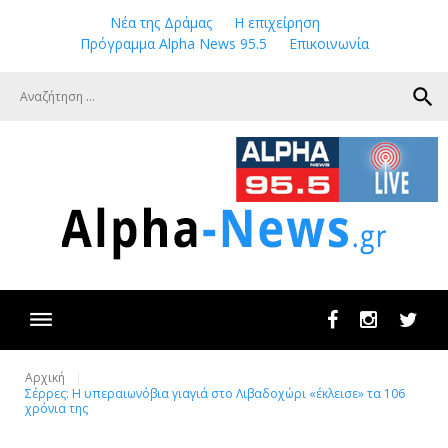
Skip
Νέα της Δράμας
Η επιχείρηση
to
Πρόγραμμα Alpha News 95.5
Επικοινωνία
content
search
Facebook
Instagram
Twit
Αρχική
Σέρρες: Η υπεραιωνόβια γιαγιά στο Λιβαδοχώρι «έκλεισε» τα 106
χρόνια της