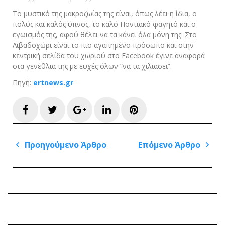
Το μυστικό της μακροζωίας της είναι, όπως λέει η ίδια, ο
πολύς και καλός ύπνος, το καλό Ποντιακό φαγητό και ο
εγωισμός της, αφού θέλει να τα κάνει όλα μόνη της. Στο
Λιβαδοχώρι είναι το πιο αγαπημένο πρόσωπο και στην
κεντρική σελίδα του χωριού στο Facebook έγινε αναφορά
στα γενέθλια της με ευχές όλων “να τα χιλιάσει”.
Πηγή:
ertnews.gr
Facebook
Twitter
Google+
LinkedIn
Pinterest
Πλοήγηση
Προηγούμενο Άρθρο
Επόμενο Άρθρο
άρθρων
Previous
Next
Post
Post