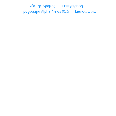
Skip
Νέα της Δράμας
Η επιχείρηση
to
Πρόγραμμα Alpha News 95.5
Επικοινωνία
content