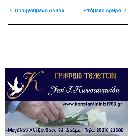
Πλοήγηση
Προηγούμενο Άρθρο
Επόμενο Άρθρο
άρθρων
Previous
Next
Post
Post