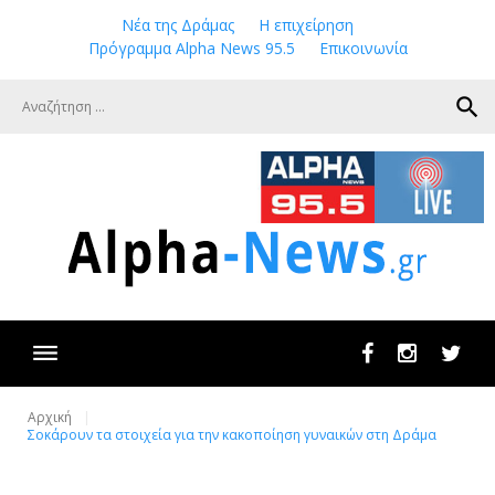
Skip
Νέα της Δράμας
Η επιχείρηση
to
Πρόγραμμα Alpha News 95.5
Επικοινωνία
content
search
Facebook
Instagram
Twit
Αρχική
Σοκάρουν τα στοιχεία για την κακοποίηση γυναικών στη Δράμα