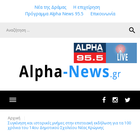
Skip
Νέα της Δράμας
Η επιχείρηση
to
Πρόγραμμα Alpha News 95.5
Επικοινωνία
content
search
Facebook
Instagram
Twit
Αρχική
Συγκίνηση και ιστορικές μνήμες στην επετειακή εκδήλωση για τα 100
χρόνια του 14ου Δημοτικού Σχολείου Νέας Κρώμνης