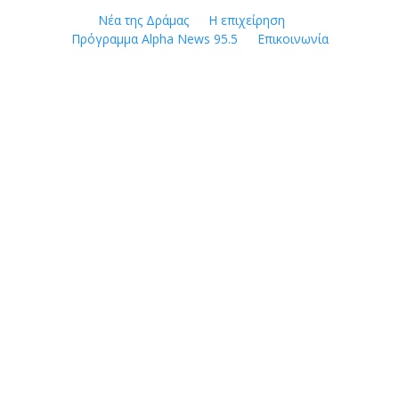
Skip
Νέα της Δράμας
Η επιχείρηση
to
Πρόγραμμα Alpha News 95.5
Επικοινωνία
content