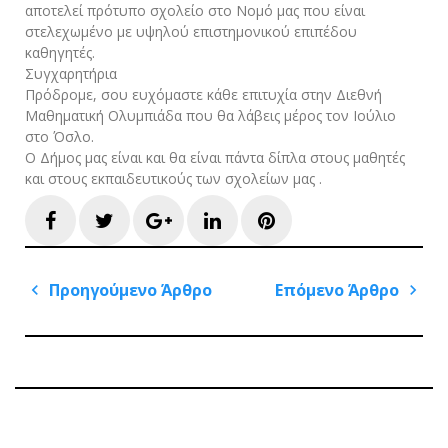
αποτελεί πρότυπο σχολείο στο Νομό μας που είναι
στελεχωμένο με υψηλού επιστημονικού επιπέδου
καθηγητές.
Συγχαρητήρια
Πρόδρομε, σου ευχόμαστε κάθε επιτυχία στην Διεθνή
Μαθηματική Ολυμπιάδα που θα λάβεις μέρος τον Ιούλιο
στο Όσλο.
Ο Δήμος μας είναι και θα είναι πάντα δίπλα στους μαθητές
και στους εκπαιδευτικούς των σχολείων μας .
Facebook
Twitter
Google+
LinkedIn
Pinterest
Πλοήγηση
Προηγούμενο Άρθρο
Επόμενο Άρθρο
άρθρων
Previous
Next
Post
Post