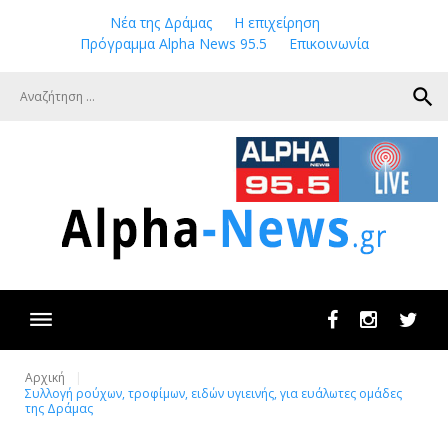
Skip
Νέα της Δράμας
Η επιχείρηση
to
Πρόγραμμα Alpha News 95.5
Επικοινωνία
content
search
Facebook
Instagram
Twit
Αρχική
Συλλογή ρούχων, τροφίμων, ειδών υγιεινής, για ευάλωτες ομάδες
της Δράμας