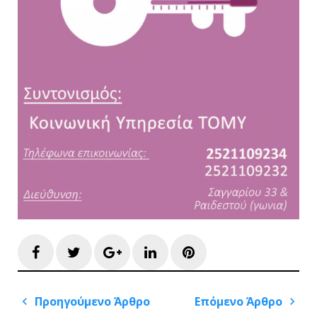
Facebook
Twitter
Google+
LinkedIn
Pinterest
Πλοήγηση
Προηγούμενο Άρθρο
Επόμενο Άρθρο