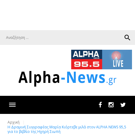
search
Facebook
Instagram
Twit
Αρχική
Η Δραμινή Συγγραφέας Μαρία Κιόρτεβε μιλά στον ALPHA NEWS 95,5
για το βιβλίο της Ηχηρή Σιωπή