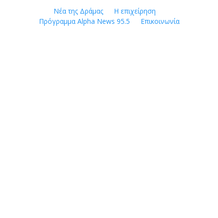
Skip
Νέα της Δράμας
Η επιχείρηση
to
Πρόγραμμα Alpha News 95.5
Επικοινωνία
content