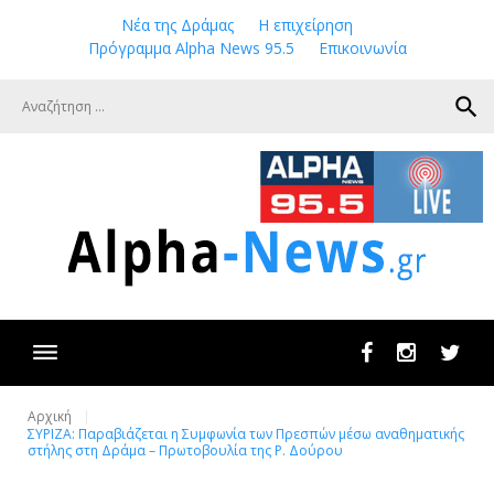
Skip
Νέα της Δράμας
Η επιχείρηση
to
Πρόγραμμα Alpha News 95.5
Επικοινωνία
content
search
Facebook
Instagram
Twit
Αρχική
ΣΥΡΙΖΑ: Παραβιάζεται η Συμφωνία των Πρεσπών μέσω αναθηματικής
στήλης στη Δράμα – Πρωτοβουλία της Ρ. Δούρου