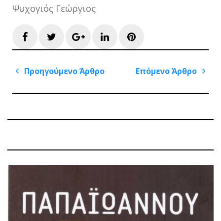
Ψυχογιός Γεώργιος
Facebook
Twitter
Google+
LinkedIn
Pinterest
Πλοήγηση
Προηγούμενο Άρθρο
Επόμενο Άρθρο
άρθρων
Previous
Next
Post
Post