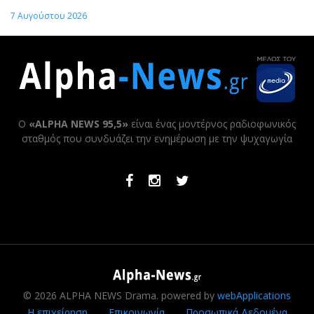
7 Αυγούστου 2026
Ο
«ALPHA NEWS 95,5»
είναι ένας μοντέρνος ραδιοφωνικός
σταθμός που συνδυάζει την ενημέρωση με την ψυχαγωγία
Facebook
Instagram
Twitter
© 2026 ALPHA NEWS Drama. powered by
webApplications
Η επιχείρηση
Επικοινωνία
Προσωπικά Δεδομένα