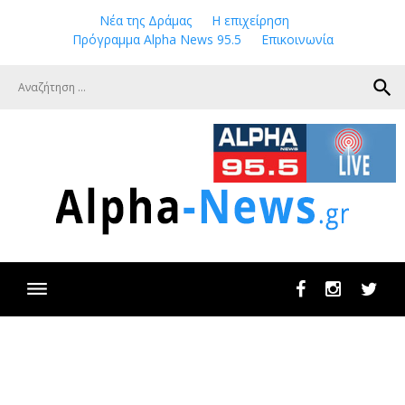
Skip
Νέα της Δράμας
Η επιχείρηση
to
Πρόγραμμα Alpha News 95.5
Επικοινωνία
content
search
Facebook
Instagram
Twit