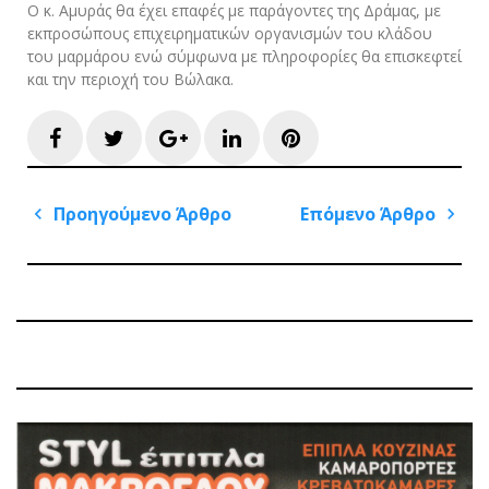
Ο κ. Αμυράς θα έχει επαφές με παράγοντες της Δράμας, με
εκπροσώπους επιχειρηματικών οργανισμών του κλάδου
του μαρμάρου ενώ σύμφωνα με πληροφορίες θα επισκεφτεί
και την περιοχή του Βώλακα.
Facebook
Twitter
Google+
LinkedIn
Pinterest
Πλοήγηση
Προηγούμενο Άρθρο
Επόμενο Άρθρο
άρθρων
Previous
Next
Post
Post