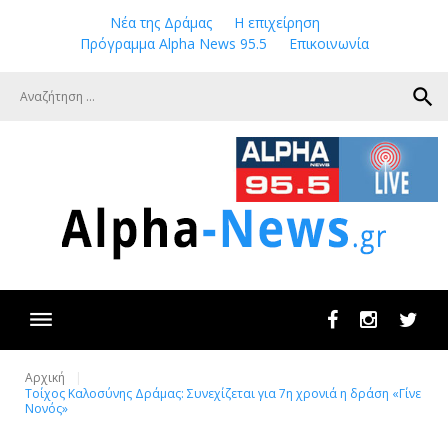
Skip
Νέα της Δράμας
Η επιχείρηση
to
Πρόγραμμα Alpha News 95.5
Επικοινωνία
content
search
Facebook
Instagram
Twit
Αρχική
Τοίχος Καλοσύνης Δράμας: Συνεχίζεται για 7η χρονιά η δράση «Γίνε
Νονός»