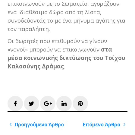
επικοινωνούν με το Σωματείο, αγοράζουν
ένα διαθέσιμο δώρο από τη λίστα,
συνοδεύοντάς το με ένα μήνυμα αγάπης για
τον παραλήπτη.
Οι δωρητές που επιθυμούν να γίνουν
«νονοί» μπορούν να επικοινωνούν
στα
μέσα κοινωνικής δικτύωσης του Τοίχου
Καλοσύνης Δράμας
.
Facebook
Twitter
Google+
LinkedIn
Pinterest
Πλοήγηση
Προηγούμενο Άρθρο
Επόμενο Άρθρο
άρθρων
Previous
Next