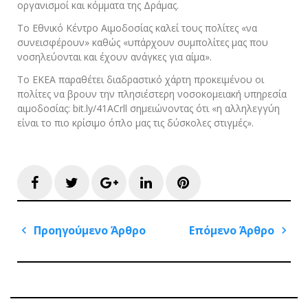
οργανισμοί και κόμματα της Δράμας.
Το Εθνικό Κέντρο Αιμοδοσίας καλεί τους πολίτες «να
συνεισφέρουν» καθώς «υπάρχουν συμπολίτες μας που
νοσηλεύονται και έχουν ανάγκες για αίμα».
Το ΕΚΕΑ παραθέτει διαδραστικό χάρτη προκειμένου οι
πολίτες να βρουν την πλησιέστερη νοσοκομειακή υπηρεσία
αιμοδοσίας: bit.ly/41ACrll σημειώνοντας ότι «η αλληλεγγύη
είναι το πιο κρίσιμο όπλο μας τις δύσκολες στιγμές».
Facebook
Twitter
Google+
LinkedIn
Pinterest
Πλοήγηση
Προηγούμενο Άρθρο
Επόμενο Άρθρο
άρθρων
Previous
Next
Post
Post