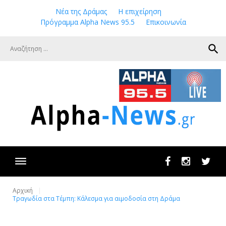
Skip
Νέα της Δράμας
Η επιχείρηση
to
Πρόγραμμα Alpha News 95.5
Επικοινωνία
content
search
Facebook
Instagram
Twit
Αρχική
Τραγωδία στα Τέμπη: Κάλεσμα για αιμοδοσία στη Δράμα