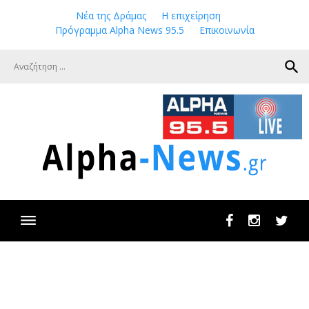
Skip
Νέα της Δράμας
Η επιχείρηση
to
Πρόγραμμα Alpha News 95.5
Επικοινωνία
content
search
Facebook
Instagram
Twit