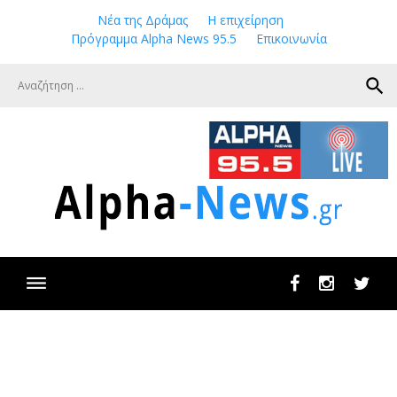
Skip
Νέα της Δράμας
Η επιχείρηση
to
Πρόγραμμα Alpha News 95.5
Επικοινωνία
content
search
Facebook
Instagram
Twit