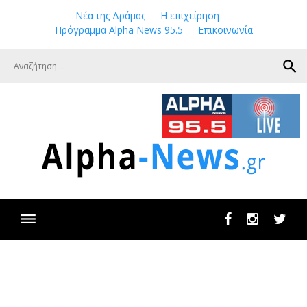
Skip
Νέα της Δράμας
Η επιχείρηση
to
Πρόγραμμα Alpha News 95.5
Επικοινωνία
content
search
Facebook
Instagram
Twit