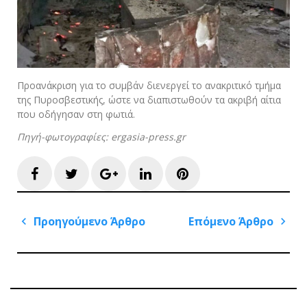
Προανάκριση για το συμβάν διενεργεί το ανακριτικό τμήμα
της Πυροσβεστικής, ώστε να διαπιστωθούν τα ακριβή αίτια
που οδήγησαν στη φωτιά.
Πηγή-φωτογραφίες: ergasia-press.gr
Facebook
Twitter
Google+
LinkedIn
Pinterest
Πλοήγηση
Προηγούμενο Άρθρο
Επόμενο Άρθρο
άρθρων
Previous
Next
Post
Post