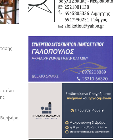
στασης
ριστίνα
ης.
α Βαρβάρα