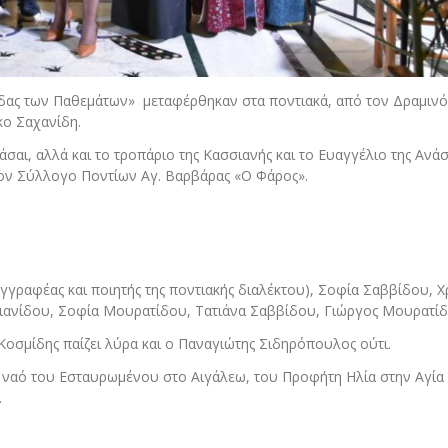
δας των Παθεμάτων» μεταφέρθηκαν στα ποντιακά, από τον Δραμινό
κο Σαχανίδη.
πάσαι, αλλά και το τροπάριο της Κασσιανής και το Ευαγγέλιο της Ανά
 τον Σύλλογο Ποντίων Αγ. Βαρβάρας «Ο Φάρος».
γγραφέας και ποιητής της ποντιακής διαλέκτου), Σοφία Σαββίδου, Χ
ιανίδου, Σοφία Μουρατίδου, Τατιάνα Σαββίδου, Γιώργος Μουρατίδ
σμίδης παίζει λύρα και ο Παναγιώτης Σιδηρόπουλος ούτι.
 ναό του Εσταυρωμένου στο Αιγάλεω, του Προφήτη Ηλία στην Αγί
.