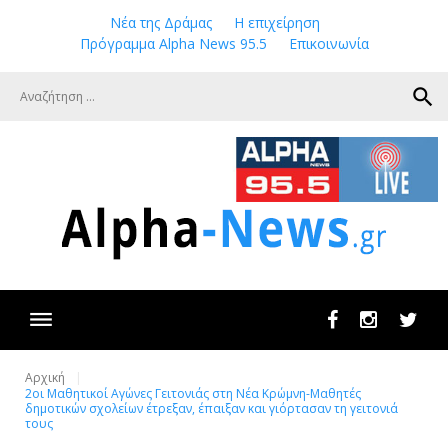
Skip
Νέα της Δράμας
Η επιχείρηση
to
Πρόγραμμα Alpha News 95.5
Επικοινωνία
content
search
Facebook
Instagram
Twit
Αρχική
2οι Μαθητικοί Αγώνες Γειτονιάς στη Νέα Κρώμνη-Μαθητές
δημοτικών σχολείων έτρεξαν, έπαιξαν και γιόρτασαν τη γειτονιά
τους