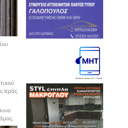
ίου
τικού
ς Ιεράς
συνο
άμας.