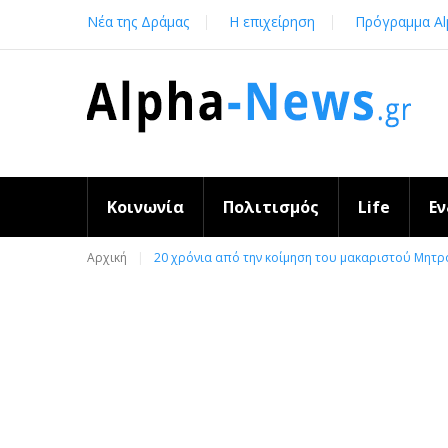
Skip
Νέα της Δράμας
Η επιχείρηση
Πρόγραμμα Al
to
content
Κοινωνία
Πολιτισμός
Life
Ε
Αρχική
20 χρόνια από την κοίμηση του μακαριστού Μητρ