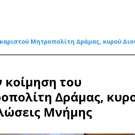
ακαριστού Μητροπολίτη Δράμας, κυρού Δι
ν κοίμηση του
οπολίτη Δράμας, κυρ
ηλώσεις Μνήμης