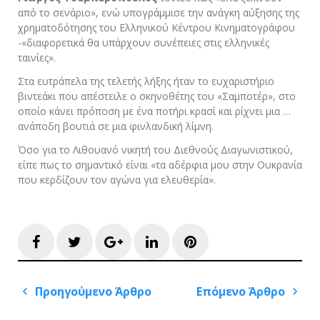
από το σενάριο», ενώ υπογράμμισε την ανάγκη αύξησης της
χρηματοδότησης του Ελληνικού Κέντρου Κινηματογράφου
-«διαφορετικά θα υπάρχουν συνέπειες στις ελληνικές
ταινίες».
Στα ευτράπελα της τελετής λήξης ήταν το ευχαριστήριο
βιντεάκι που απέστειλε ο σκηνοθέτης του «Σαμποτέρ», στο
οποίο κάνει πρόποση με ένα ποτήρι κρασί και ρίχνει μια …
ανάποδη βουτιά σε μια φινλανδική λίμνη.
Όσο για το Λιθουανό νικητή του Διεθνούς Διαγωνιστικού,
είπε πως το σημαντικό είναι «τα αδέρφια μου στην Ουκρανία
που κερδίζουν τον αγώνα για ελευθερία».
Facebook
Twitter
Google+
LinkedIn
Pinterest
Πλοήγηση
Προηγούμενο Άρθρο
Επόμενο Άρθρο
άρθρων
Previous
Next