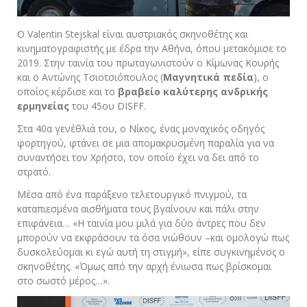
O Valentin Stejskal είναι αυστριακός σκηνοθέτης και
κινηµατογραφιστής µε έδρα την Αθήνα, όπου µετακόµισε το
2019. Στην ταινία του πρωταγωνιστούν ο Κίμωνας Κουρής
και ο Αντώνης Τσιοτσιόπουλος (
Μαγνητικά πεδία
), ο
οποίος κέρδισε και το
βραβείο καλύτερης ανδρικής
ερμηνείας
του 45
ου
DISFF.
Στα 40α γενέθλιά του, ο Νίκος, ένας µοναχικός οδηγός
φορτηγού, φτάνει σε µια αποµακρυσµένη παραλία για να
συναντήσει τον Χρήστο, τον οποίο έχει να δει από το
στρατό.
Μέσα από ένα παράξενο τελετουργικό πνιγμού, τα
καταπιεσμένα αισθήματα τους βγαίνουν και πάλι στην
επιφάνεια… «Η ταινία μου μιλά για δύο άντρες που δεν
μπορούν να εκφράσουν τα όσα νιώθουν –και ομολογώ πως
δυσκολεύομαι κι εγώ αυτή τη στιγμή», είπε συγκινημένος ο
σκηνοθέτης. «Όμως από την αρχή ένιωσα πως βρίσκομαι
στο σωστό μέρος…».