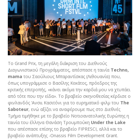
Το Grand Prix, τη μεγάλη διάκριση του Διεθνούς
Διαγωνιστικού Προγράμματος, απέσπασε η ταινία
Techno,
mama
του
Σαούλιους Μπαραντίσκας (Λιθουανία) που,
όπως υπογράμμισε ο Βασίλης Κεκάτος, πρόεδρος της
κριτικής επιτροπής, «κάνει ακόμα την καρδιά μου να χτυπάει
από τότε που την είδα». Το βραβείο σκηνοθεσίας κέρδισε ο
φινλανδός ‘Ανσιι Κασιτόνι για το ευρηματικό φιλμ του
The
Saboteur
, ενώ αξίζει να αναφέρουμε πως στο Διεθνές
Τμήμα τιμήθηκε με το βραβείο Νοτιοανατολικής Ευρώπης η
ταινία του έλληνα Θανάση Τρουμπούκη
Under the Lake
που απέσπασε επίσης το βραβείο FIPRESCI, αλλά και το
βραβείο ανάπτυξης -Onassis Film Development Grant.