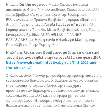
Η ταινία
On the edge
του Ματέο Σάντερς (Αυστρία)
απέσπασε το Grand Prix του Διεθνούς Σπουδαστικού, αλλά
και το βραβείο «Ανθρώπινες αξίες» της Βουλής των
Ελλήνων, ενώ το Πράσινο Βραβείο της Δράμας (Short and
Green) πήγε στην ταινία
Απολιθωμένοι κήποι
του Aλί
Καμπάρ από την Τουρκία. Με το Βραβείο Καλύτερης Ταινίας
Κινουμένων Σχεδίων ASIFA HELLAS – ΓΙΑΝΝΗΣ
ΒΑΣΙΛΕΙΑΔΗΣ τιμήθηκε η ταινία
A Garbage Man
της Λορ
Γκονκάλβες από την Πορτογαλία.
Η πλήρης λίστα των βραβείων, μαζί με τα σκεπτικά
τους, έχει αναρτηθεί στην ιστοσελίδα του φεστιβάλ
https://www.dramafilmfestival.gr/disff-45-2022-and-
the-winner-is/
Ο Κωνσταντίνος Γιάνναρης, πρόεδρος της κριτικής επιτροπής
του ελληνικού διαγωνιστικού, διάβασε το γενικό σκεπτικό
της επιτροπής, υπογραμμίζοντας την επιτυχημένη
προσπάθεια των δημιουργών να καταπιαστούν με επίκαιρα
κοινωνικά θέματα αλλά και με διάφορα genres του
κινηματογράφου. «Νιώσαμε μεγάλη ικανοποίηση που τα
θέματα σχετικά με τον προσωπικό και κοινωνικό βίο των