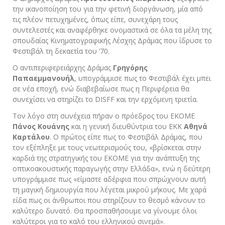
την ικανοποίηση του για την φετινή διοργάνωση, μία από
τις πλέον πετυχημένες, όπως είπε, συνεχάρη τους
συντελεστές και αναφέρθηκε ονομαστικά σε όλα τα μέλη της
σπουδαίας Κινηματογραφικής Λέσχης Δράμας που ίδρυσε το
Φεστιβάλ τη δεκαετία του ’70.
Ο αντιπεριφερειάρχης Δράμας
Γρηγόρης
Παπαεμμανουήλ
, υπογράμμισε πως το Φεστιβάλ έχει μπει
σε νέα εποχή, ενώ διαβεβαίωσε πως η Περιφέρεια θα
συνεχίσει να στηρίζει το DISFF και την ερχόμενη τριετία.
Τον λόγο στη συνέχεια πήραν ο πρόεδρος του ΕΚΟΜΕ
Πάνος Κουάνης
και η γενική διευθύντρια του ΕΚΚ
Αθηνά
Καρτάλου
. Ο πρώτος είπε πως το Φεστιβάλ Δράμας, που
τον εξέπληξε με τους νεωτερισμούς του, «βρίσκεται στην
καρδιά της στρατηγικής του ΕΚΟΜΕ για την ανάπτυξη της
οπτικοακουστικής παραγωγής στην Ελλάδα», ενώ η δεύτερη
υπογράμμισε πως «είμαστε αδέρφια που σπρώχνουν αυτή
τη μαγική δημιουργία που λέγεται μικρού μήκους. Με χαρά
είδα πως οι άνθρωποι που στηρίζουν το θεσμό κάνουν το
καλύτερο δυνατό. Θα προσπαθήσουμε να γίνουμε όλοι
καλύτεροι για το καλό του ελληνικού σινεμά».