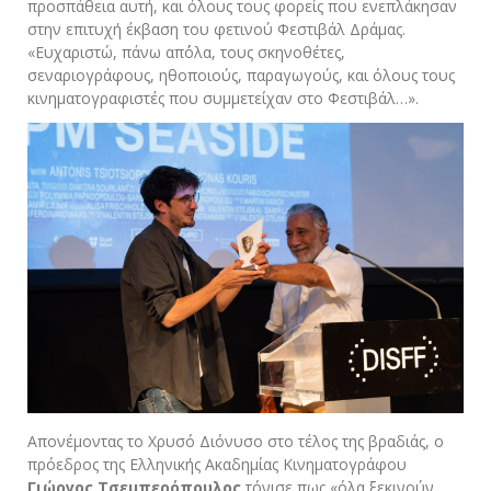
προσπάθεια αυτή, και όλους τους φορείς που ενεπλάκησαν
στην επιτυχή έκβαση του φετινού Φεστιβάλ Δράμας.
«Ευχαριστώ, πάνω απ΄όλα, τους σκηνοθέτες,
σεναριογράφους, ηθοποιούς, παραγωγούς, και όλους τους
κινηματογραφιστές που συμμετείχαν στο Φεστιβάλ…».
Απονέμοντας το Χρυσό Διόνυσο στο τέλος της βραδιάς, ο
πρόεδρος της Ελληνικής Ακαδημίας Κινηματογράφου
Γιώργος Τσεμπερόπουλος
τόνισε πως «όλα ξεκινούν