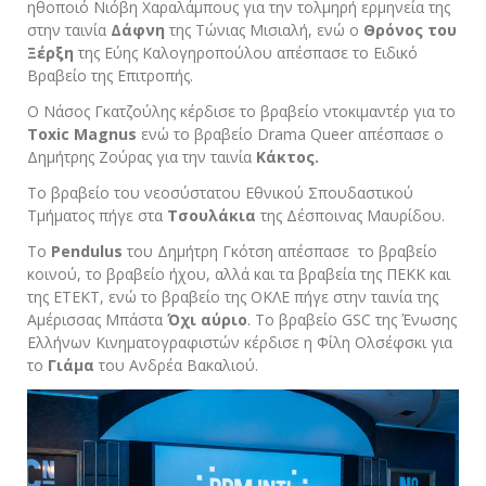
ηθοποιό Νιόβη Χαραλάμπους για την τολμηρή ερμηνεία της
στην ταινία
Δάφνη
της Τώνιας Μισιαλή, ενώ ο
Θρόνος του
Ξέρξη
της Εύης Καλογηροπούλου απέσπασε το Ειδικό
Βραβείο της Επιτροπής.
O Νάσος Γκατζούλης κέρδισε το βραβείο ντοκιμαντέρ για το
Toxic Magnus
ενώ το βραβείο Drama Queer απέσπασε ο
Δημήτρης Ζούρας για την ταινία
Κάκτος.
Το βραβείο του νεοσύστατου Εθνικού Σπουδαστικού
Τμήματος πήγε στα
Τσουλάκια
της Δέσποινας Μαυρίδου.
Το
Pendulus
του Δημήτρη Γκότση απέσπασε το βραβείο
κοινού, το βραβείο ήχου, αλλά και τα βραβεία της ΠΕΚΚ και
της ΕΤΕΚΤ, ενώ το βραβείο της ΟΚΛΕ πήγε στην ταινία της
Αμέρισσας Μπάστα
Όχι αύριο
. Το βραβείο GSC της Ένωσης
Ελλήνων Κινηματογραφιστών κέρδισε η Φίλη Ολσέφσκι για
το
Γιάμα
του Ανδρέα Βακαλιού.