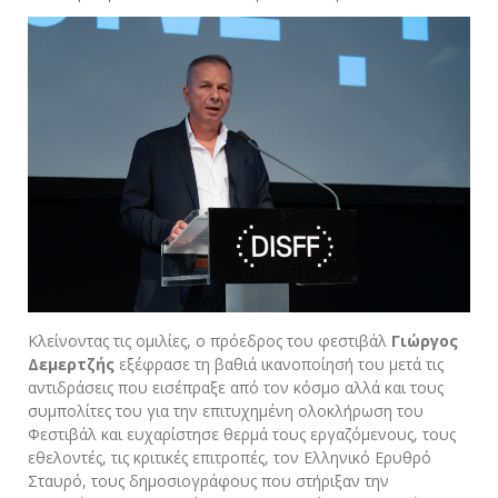
Κλείνοντας τις ομιλίες, ο πρόεδρος του φεστιβάλ
Γιώργος
Δεμερτζής
εξέφρασε τη βαθιά ικανοποίησή του μετά τις
αντιδράσεις που εισέπραξε από τον κόσμο αλλά και τους
συμπολίτες του για την επιτυχημένη ολοκλήρωση του
Φεστιβάλ και ευχαρίστησε θερμά τους εργαζόμενους, τους
εθελοντές, τις κριτικές επιτροπές, τον Ελληνικό Ερυθρό
Σταυρό, τους δημοσιογράφους που στήριξαν την