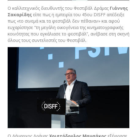
O καλλιτεχνικός διευθυντής του Φεστιβάλ Δράμας
Γιάννης
Σακαρίδης
είπε πως η εμπειρία του 45
ου
DISFF απέδειξε
πως «το σινεμά και τα φεστιβάλ δεν πέθαναν» και αφού
ευχαρίστησε “τη μεγάλη οικογένεια της κινηματογραφικής
κοινότητας που αγκάλιασε το φεστιβάλ”, ανέβασε στη σκηνή
όλους τους συντελεστές του Φεστιβάλ.
Ο Δήμαρχος Δράμας
Χριστόδουλος Μαμσάκος
εξέφρασε