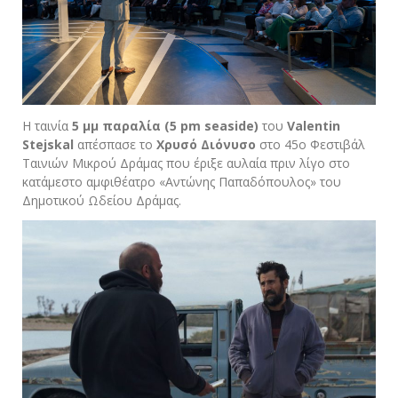
Η ταινία
5 μμ παραλία
(5 pm seaside)
του
Valentin
Stejskal
απέσπασε το
Χρυσό Διόνυσο
στο 45
ο
Φεστιβάλ
Ταινιών Μικρού Δράμας που έριξε αυλαία πριν λίγο στο
κατάμεστο αμφιθέατρο «Αντώνης Παπαδόπουλος» του
Δημοτικού Ωδείου Δράμας.