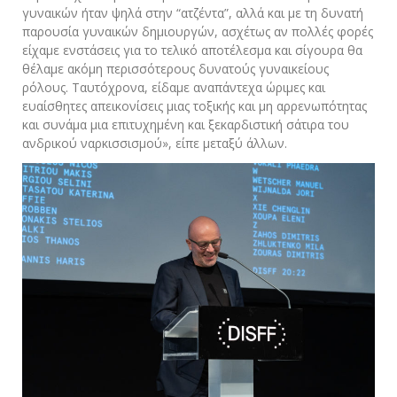
γυναικών ήταν ψηλά στην “ατζέντα”, αλλά και με τη δυνατή
παρουσία γυναικών δημιουργών, ασχέτως αν πολλές φορές
είχαμε ενστάσεις για το τελικό αποτέλεσμα και σίγουρα θα
θέλαμε ακόμη περισσότερους δυνατούς γυναικείους
ρόλους. Ταυτόχρονα, είδαμε αναπάντεχα ώριμες και
ευαίσθητες απεικονίσεις μιας τοξικής και μη αρρενωπότητας
και συνάμα μια επιτυχημένη και ξεκαρδιστική σάτιρα του
ανδρικού ναρκισσισμού», είπε μεταξύ άλλων.