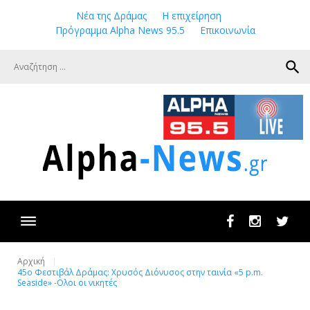
Skip
Νέα της Δράμας
Η επιχείρηση
to
Πρόγραμμα Alpha News 95.5
Επικοινωνία
content
search
Facebook
Instagram
Twit
Αρχική
45o Φεστιβάλ Δράμας: Χρυσός Διόνυσος στην ταινία «5 p.m.
Seaside» -Ολοι οι νικητές