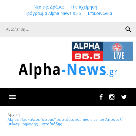
Skip
Νέα της Δράμας
Η επιχείρηση
to
Πρόγραμμα Alpha News 95.5
Επικοινωνία
content
search
Facebook
Instagram
Twit
Αρχική
Akylas: Προκάλεσε “σεισμό” σε στάδιο και media center Αποστολή –
Βιέννη: Γρηγόρης Ευσταθιάδης