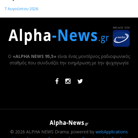
7 Αυγούστου 2026
Ο
«ALPHA NEWS 95,5»
είναι ένας μοντέρνος ραδιοφωνικός
σταθμός που συνδυάζει την ενημέρωση με την ψυχαγωγία
Facebook
Instagram
Twitter
© 2026 ALPHA NEWS Drama. powered by
webApplications