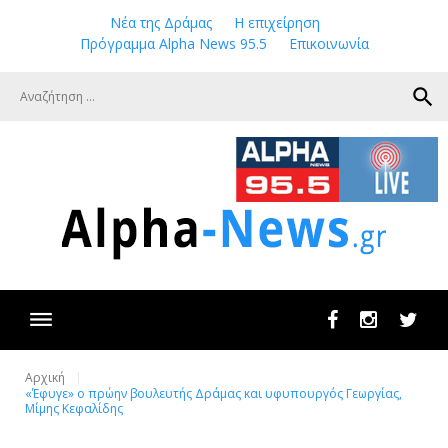
Skip
Νέα της Δράμας
Η επιχείρηση
to
Πρόγραμμα Alpha News 95.5
Επικοινωνία
content
search
Facebook
Instagram
Twit
Αρχική
«Έφυγε» ο πρώην βουλευτής Δράμας και υφυπουργός Γεωργίας,
Μίμης Κεφαλίδης