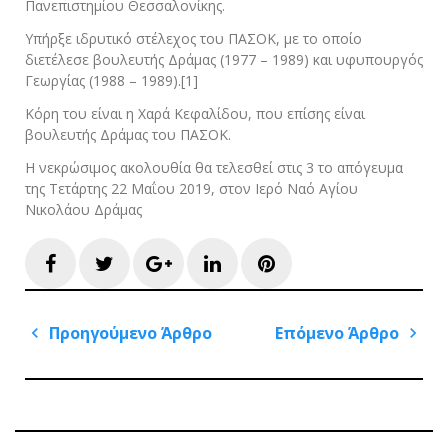
Πανεπιστημίου Θεσσαλονίκης.
Υπήρξε ιδρυτικό στέλεχος του ΠΑΣΟΚ, με το οποίο
διετέλεσε βουλευτής Δράμας (1977 – 1989) και υφυπουργός
Γεωργίας (1988 – 1989).[1]
Κόρη του είναι η Χαρά Κεφαλίδου, που επίσης είναι
βουλευτής Δράμας του ΠΑΣΟΚ.
Η νεκρώσιμος ακολουθία θα τελεσθεί στις 3 το απόγευμα
της Τετάρτης 22 Μαΐου 2019, στον Ιερό Ναό Αγίου
Νικολάου Δράμας
Facebook
Twitter
Google+
LinkedIn
Pinterest
Πλοήγηση
Προηγούμενο Άρθρο
Επόμενο Άρθρο
άρθρων
Previous
Next
Post
Post