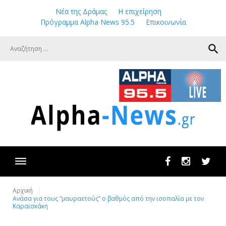
Skip
Νέα της Δράμας
Η επιχείρηση
to
Πρόγραμμα Alpha News 95.5
Επικοινωνία
content
search
Facebook
Instagram
Twit
Αρχική
Ανάσα για τους “μαυραετούς” ο βαθμός από την ισοπαλία με τον
Καραϊσκάκη