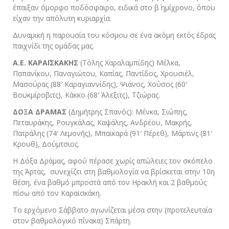
έπαιξαν όμορφο ποδόσφαιρο, ειδικά στο β΄ ημίχρονο, όπου
είχαν την απόλυτη κυριαρχία.
Δυναμική η παρουσία του κόσμου σε ένα ακόμη εκτός έδρας
παιχνίδι της ομάδας μας.
Α.Ε. ΚΑΡΑΪΣΚΑΚΗΣ
(Τόλης Χαραλαμπίδης) Μέλκα,
Παπανίκου, Παναγιώτου, Καπίας, Παντίδος, Χρουσιέλ,
Μασούρας (88′ Καραγιαννίδης), Ψιάνος, Χούσος (60′
Βουκμίροβιτς), Κάκκο (68′ Άλεξιτς), Τζιώρας.
ΔΟΞΑ ΔΡΑΜΑΣ
(Δημήτρης Σπανός): Μένκα, Σιώπης,
Πεταυράκης, Ρουγκάλας, Καψάλης, Ανδρέου, Μακρής,
Πατράλης (74′ Λεμονής), Μπαϊκαρά (91′ Πέρεθ), Μάρτινς (81′
Κρουθ), Δούμτσιος.
Η Δόξα Δράμας, αφού πέρασε χωρίς απώλειες τον σκόπελο
της Άρτας, συνεχίζει στη βαθμολογία να βρίσκεται στην 10η
θέση, ένα βαθμό μπροστά από τον Ηρακλή και 2 βαθμούς
πίσω από τον Καραϊσκάκη.
Το ερχόμενο Σάββατο αγωνίζεται μέσα στην (προτελευταία
στον βαθμολογικό πίνακα) Σπάρτη.