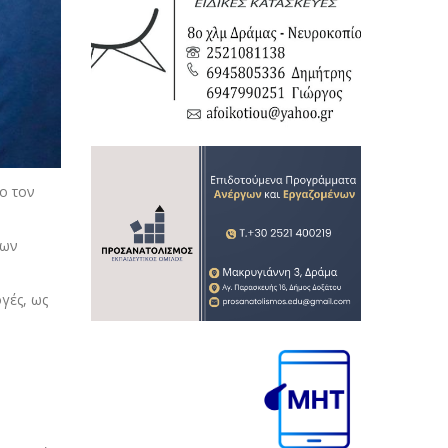
χο τον
γων
γές, ως