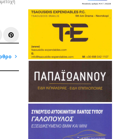
μμετοχή
e+
inkedIn
Pinterest
ρθρο
Next
Post