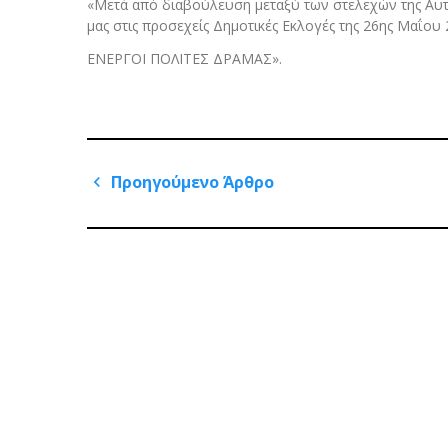
«Μετά από διαβούλευση μεταξύ των στελεχών της Αυ
μας στις προσεχείς Δημοτικές Εκλογές της 26ης Μαΐου 
ΕΝΕΡΓΟΙ ΠΟΛΙΤΕΣ ΔΡΑΜΑΣ».
Πλοήγηση
Προηγούμενο Άρθρο
άρθρων
Previous
Post