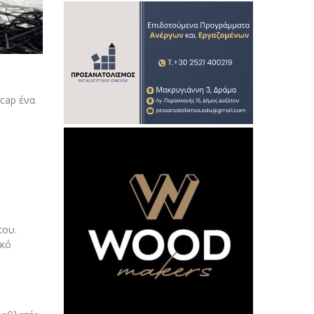
ycap ένα
του.
ικό