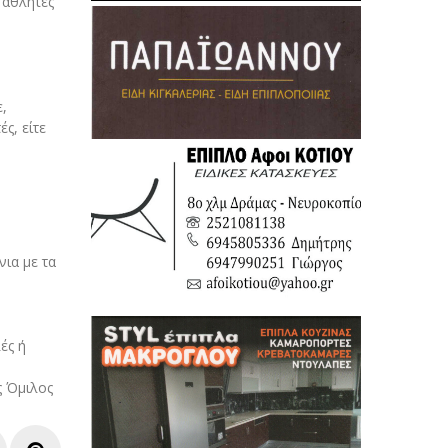
 αθλητές
,
ς, είτε
ια με τα
ές ή
ς Όμιλος