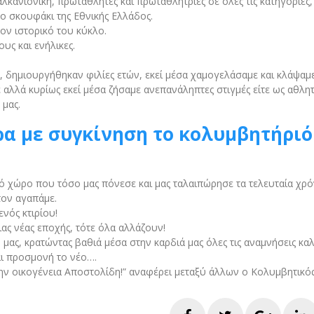
κανιονίκη, πρωταθλητές και πρωταθλήτριες σε όλες τις κατηγορίες,
το σκουφάκι της Εθνικής Ελλάδος.
ον ιστορικό του κύκλο.
υς και ενήλικες.
 δημιουργήθηκαν φιλίες ετών, εκεί μέσα χαμογελάσαμε και κλάψαμε
λλά κυρίως εκεί μέσα ζήσαμε ανεπανάληπτες στιγμές είτε ως αθλητέ
 μας.
α με συγκίνηση το κολυμβητήριό
ό χώρο που τόσο μας πόνεσε και μας ταλαιπώρησε τα τελευταία χρόν
τον αγαπάμε.
ενός κτιρίου!
ας νέας εποχής, τότε όλα αλλάζουν!
ας, κρατώντας βαθιά μέσα στην καρδιά μας όλες τις αναμνήσεις καλ
αι προσμονή το νέο….
 την οικογένεια Αποστολίδη!” αναφέρει μεταξύ άλλων ο Κολυμβητικό