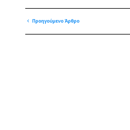
Πλοήγηση
Προηγούμενο Άρθρο
άρθρων
Previous
Post