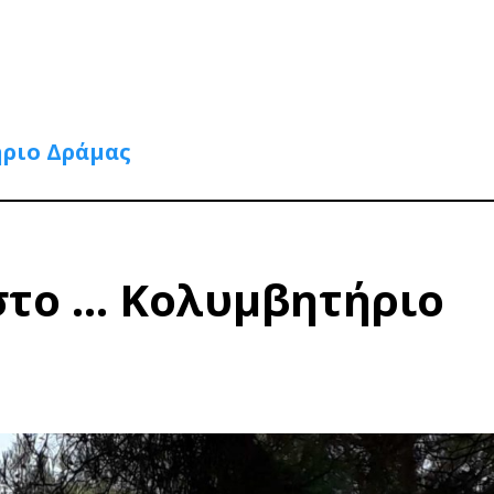
ριο Δράμας
στο … Κολυμβητήριο