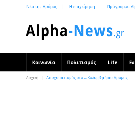
Skip
Νέα της Δράμας
Η επιχείρηση
Πρόγραμμα Al
to
content
Κοινωνία
Πολιτισμός
Life
Ε
Αρχική
Αποχαιρετισμός στο … Κολυμβητήριο Δράμας