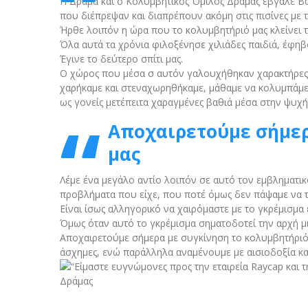
Η Δράμα και ο Κολυμβητικός Όμιλος Δράμας έβγαλε Βαλ
που διέπρεψαν και διαπρέπουν ακόμη στις πισίνες με 
Ήρθε λοιπόν η ώρα που το κολυμβητήριό μας κλείνει τ
Όλα αυτά τα χρόνια φιλοξένησε χιλιάδες παιδιά, έφηβο
Έγινε το δεύτερο σπίτι μας.
Ο χώρος που μέσα σ αυτόν γαλουχήθηκαν χαρακτήρες,
χαρήκαμε και στεναχωρηθήκαμε, μάθαμε να κολυμπάμε α
ως γονείς μετέπειτα χαραγμένες βαθιά μέσα στην ψυχή
Αποχαιρετούμε σήμερ
μας
Λέμε ένα μεγάλο αντίο λοιπόν σε αυτό τον εμβληματικ
προβλήματα που είχε, που ποτέ όμως δεν πάψαμε να 
Είναι ίσως αλληγορικό να χαιρόμαστε με το γκρέμισμα 
Όμως όταν αυτό το γκρέμισμα σηματοδοτεί την αρχή μι
Αποχαιρετούμε σήμερα με συγκίνηση το κολυμβητήριό μ
άσχημες, ενώ παράλληλα αναμένουμε με αισιοδοξία κ
“Είμαστε ευγνώμονες προς την εταιρεία Raycap και
Δράμας