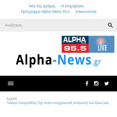
Skip
Νέα της Δράμας
Η επιχείρηση
to
Πρόγραμμα Alpha News 95.5
Επικοινωνία
content
search
Facebook
Instagram
Twit
Αρχική
Γιάννης Γεωργιάδης: Όχι στην υποχρεωτική στείρωση των ζώων μας