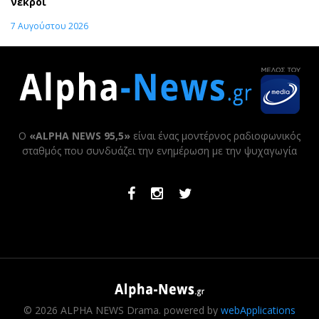
νεκροί
7 Αυγούστου 2026
Ο
«ALPHA NEWS 95,5»
είναι ένας μοντέρνος ραδιοφωνικός
σταθμός που συνδυάζει την ενημέρωση με την ψυχαγωγία
Facebook
Instagram
Twitter
© 2026 ALPHA NEWS Drama. powered by
webApplications