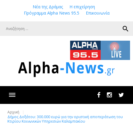
Skip
Νέα της Δράμας
Η επιχείρηση
to
Πρόγραμμα Alpha News 95.5
Επικοινωνία
content
search
Facebook
Instagram
Twit
Αρχική
Δήμος Δοξάτου: 300.000 ευρώ για την οριστική αποπεράτωση του
Κτιρίου Κοινωνικών Υπηρεσιών Καλαμπακίου