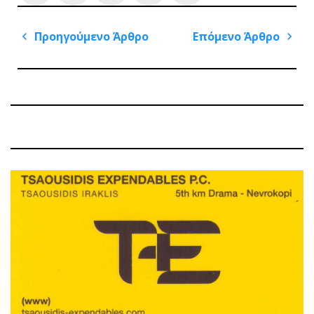
Πλοήγηση
Προηγούμενο Άρθρο
Επόμενο Άρθρο
άρθρων
Previous
Next
Post
Post