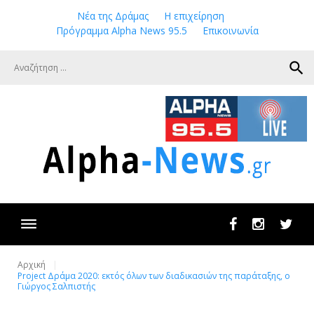
Skip
Νέα της Δράμας
Η επιχείρηση
to
Πρόγραμμα Alpha News 95.5
Επικοινωνία
content
search
Facebook
Instagram
Twit
Αρχική
Project Δράμα 2020: εκτός όλων των διαδικασιών της παράταξης, ο
Γιώργος Σαλπιστής