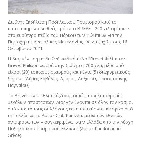
Διεθνής Εκδήλωση Ποδηλατικού Τουρισμού κατά το
πιστοποιημένο διεθνές πρότυπο BREVET 200 χιλιομέτρων
στο ευρύτερο πεδίο του Πάρκου των Φιλίππων για την
Περιοχή της Ανατολικής Μακεδονίας, θα διεξαχθεί στις 16
Οκτωβρίου 2021.
Η διοργάνωση με διεθνή κωδικό τίτλο “Brevet Φιλίππων –
Brevet Philippi” αφορά στην διάσχιση 200 χλμ, μέσα από
είκοσι (20) τοπικούς οικισμούς και πέντε (5) διαφορετικούς
δήμους (Δήμος Καβάλας, Δράμας, Δοξάτου, Προσοτσάνης,
Παγγαίου).
Τα Βrevet είναι αθλητικές/τουριστικές ποδηλατοδρομίες
μεγάλων αποστάσεων. Διοργανώνονται σε όλον τον κόσμο,
από κατά τόπους συλλόγους και εποπτεύονται κεντρικά από
τη Γαλλία και το Audax Club Parisien, μέσω των εθνικών
αντιπροσώπων – συγκεκριμένα, στην Ελλάδα από την Λέσχη
Ποδηλατικού Τουρισμού Ελλάδας (Audax Randonneurs
Grèce).