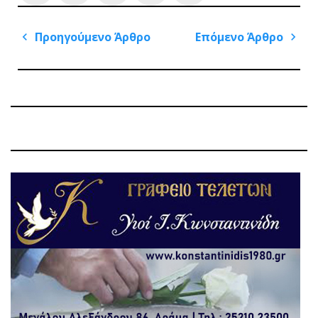
Πλοήγηση
Προηγούμενο Άρθρο
Επόμενο Άρθρο
άρθρων
Previous
Next
Post
Post