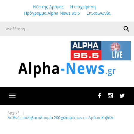
Skip
Νέα της Δράμας
Η επιχείρηση
to
Πρόγραμμα Alpha News 95.5
Επικοινωνία
content
search
Facebook
Instagram
Twit
Αρχική
Διεθνής ποδηλατοδρομία 200 χιλιομέτρων σε Δράμα-Καβάλα