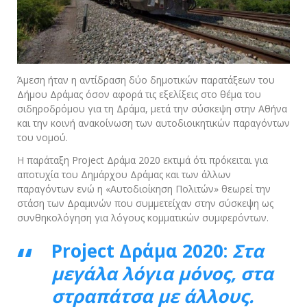
Άμεση ήταν η αντίδραση δύο δημοτικών παρατάξεων του
Δήμου Δράμας όσον αφορά τις εξελίξεις στο θέμα του
σιδηροδρόμου για τη Δράμα, μετά την σύσκεψη στην Αθήνα
και την κοινή ανακοίνωση των αυτοδιοικητικών παραγόντων
του νομού.
Η παράταξη Project Δράμα 2020 εκτιμά ότι πρόκειται για
αποτυχία του Δημάρχου Δράμας και των άλλων
παραγόντων ενώ η «Αυτοδιοίκηση Πολιτών» θεωρεί την
στάση των Δραμινών που συμμετείχαν στην σύσκεψη ως
συνθηκολόγηση για λόγους κομματικών συμφερόντων.
Project
Δράμα 2020:
Στα
μεγάλα λόγια μόνος, στα
στραπάτσα με άλλους.