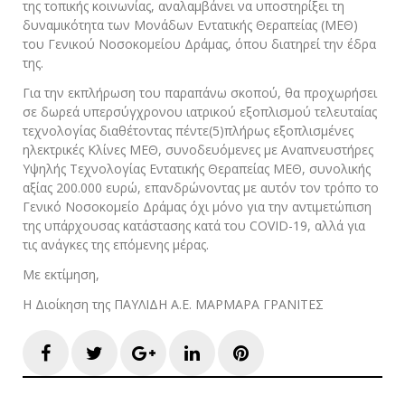
της τοπικής κοινωνίας, αναλαμβάνει να υποστηρίξει τη
δυναμικότητα των Μονάδων Εντατικής Θεραπείας (ΜΕΘ)
του Γενικού Νοσοκομείου Δράμας, όπου διατηρεί την έδρα
της.
Για την εκπλήρωση του παραπάνω σκοπού, θα προχωρήσει
σε δωρεά υπερσύγχρονου ιατρικού εξοπλισμού τελευταίας
τεχνολογίας διαθέτοντας πέντε(5)πλήρως εξοπλισμένες
ηλεκτρικές Κλίνες ΜΕΘ, συνοδευόμενες με Αναπνευστήρες
Υψηλής Τεχνολογίας Εντατικής Θεραπείας ΜΕΘ, συνολικής
αξίας 200.000 ευρώ, επανδρώνοντας με αυτόν τον τρόπο το
Γενικό Νοσοκομείο Δράμας όχι μόνο για την αντιμετώπιση
της υπάρχουσας κατάστασης κατά του COVID-19, αλλά για
τις ανάγκες της επόμενης μέρας.
Με εκτίμηση,
Η Διοίκηση της ΠΑΥΛΙΔΗ Α.Ε. ΜΑΡΜΑΡΑ ΓΡΑΝΙΤΕΣ
Facebook
Twitter
Google+
LinkedIn
Pinterest