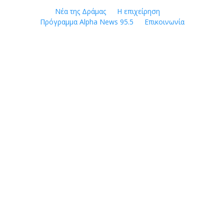
Skip
Νέα της Δράμας
Η επιχείρηση
to
Πρόγραμμα Alpha News 95.5
Επικοινωνία
content