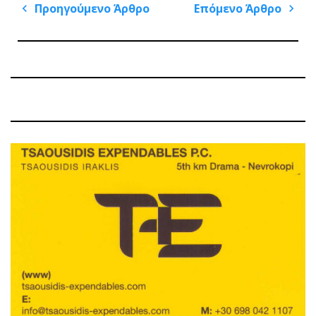
Πλοήγηση
Προηγούμενο Άρθρο
Επόμενο Άρθρο
άρθρων
Previous
Next
Post
Post