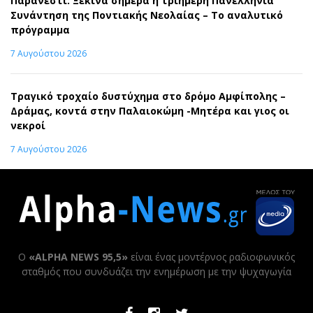
Παρανέστι: Ξεκινά σήμερα η τριήμερη Πανελλήνια
Συνάντηση της Ποντιακής Νεολαίας – Το αναλυτικό
πρόγραμμα
7 Αυγούστου 2026
Τραγικό τροχαίο δυστύχημα στο δρόμο Αμφίπολης –
Δράμας, κοντά στην Παλαιοκώμη -Μητέρα και γιος οι
νεκροί
7 Αυγούστου 2026
Ο
«ALPHA NEWS 95,5»
είναι ένας μοντέρνος ραδιοφωνικός
σταθμός που συνδυάζει την ενημέρωση με την ψυχαγωγία