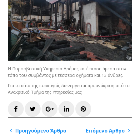
Η Πυροσβεστική Υπηρεσία Δράμας κατέφτασε άμεσα στον
τόπο του συμβάντος με τέσσερα οχήματα και 13 άνδρες.
Για τα αίτια της πυρκαγιάς διενεργείται προανάκριση από το
Ανακριτικό Τμήμα της Υπηρεσίας μας.
Facebook
Twitter
Google+
LinkedIn
Pinterest
Πλοήγηση
Προηγούμενο Άρθρο
Επόμενο Άρθρο
άρθρων