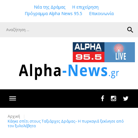
Skip
Νέα της Δράμας
Η επιχείρηση
to
Πρόγραμμα Alpha News 95.5
Επικοινωνία
content
search
Facebook
Instagram
Twit
Αρχική
Κάηκε σπίτι στους Ταξιάρχες Δράμας– Η πυρκαγιά ξεκίνησε από
τον ξυλολέβητα