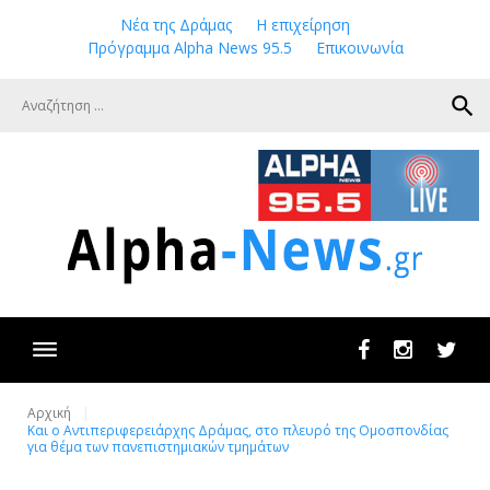
Skip
Νέα της Δράμας
Η επιχείρηση
to
Πρόγραμμα Alpha News 95.5
Επικοινωνία
content
search
Facebook
Instagram
Twit
Αρχική
Και ο Αντιπεριφερειάρχης Δράμας, στο πλευρό της Ομοσπονδίας
για θέμα των πανεπιστημιακών τμημάτων