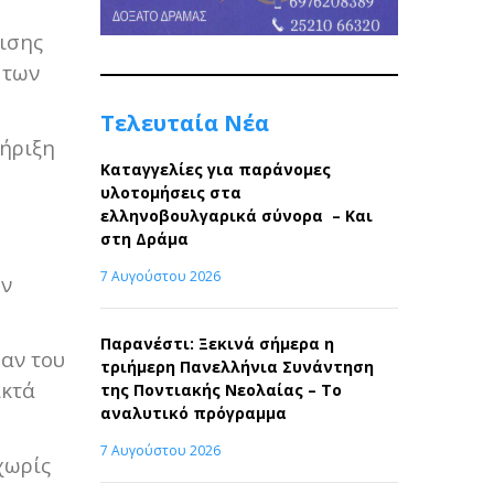
ρισης
 των
Τελευταία Νέα
τήριξη
Καταγγελίες για παράνομες
υλοτομήσεις στα
ελληνοβουλγαρικά σύνορα – Και
στη Δράμα
7 Αυγούστου 2026
ών
Παρανέστι: Ξεκινά σήμερα η
ραν του
τριήμερη Πανελλήνια Συνάντηση
ικτά
της Ποντιακής Νεολαίας – Το
αναλυτικό πρόγραμμα
7 Αυγούστου 2026
χωρίς