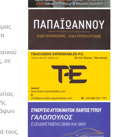
άμας
τα
παϊκού
, σε
ασίας
ής.
ράφων
ά τους.