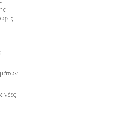
υ
ης
χωρίς
ς
ωμάτων
ε νέες