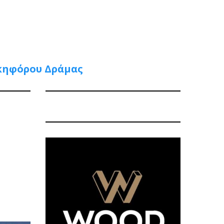
ικηφόρου Δράμας