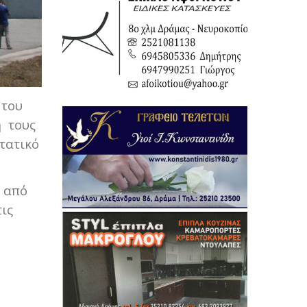
 του
η τους
τατικό
α από
ις