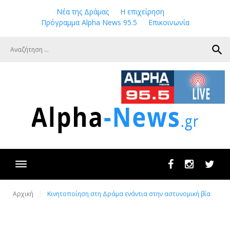
Skip
Νέα της Δράμας
Η επιχείρηση
to
Πρόγραμμα Alpha News 95.5
Επικοινωνία
content
search
Facebook
Instagram
Twit
Αρχική
Κινητοποίηση στη Δράμα ενάντια στην αστυνομική βία