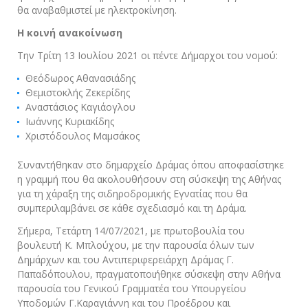
θα αναβαθμιστεί με ηλεκτροκίνηση.
Η κοινή ανακοίνωση
Την Τρίτη 13 Ιουλίου 2021 οι πέντε Δήμαρχοι του νομού:
Θεόδωρος Αθανασιάδης
Θεμιστοκλής Zεκερίδης
Αναστάσιος Καγιάογλου
Ιωάννης Κυριακίδης
Χριστόδουλος Μαμσάκος
Συναντήθηκαν στο δημαρχείο Δράμας όπου αποφασίστηκε
η γραμμή που θα ακολουθήσουν στη σύσκεψη της Αθήνας
για τη χάραξη της σιδηροδρομικής Εγνατίας που θα
συμπεριλαμβάνει σε κάθε σχεδιασμό και τη Δράμα.
Σήμερα, Τετάρτη 14/07/2021, με πρωτοβουλία του
βουλευτή Κ. Μπλούχου, με την παρουσία όλων των
Δημάρχων και του Αντιπεριφερειάρχη Δράμας Γ.
Παπαδόπουλου, πραγματοποιήθηκε σύσκεψη στην Αθήνα
παρουσία του Γενικού Γραμματέα του Υπουργείου
Υποδομών Γ.Καραγιάννη και του Προέδρου και