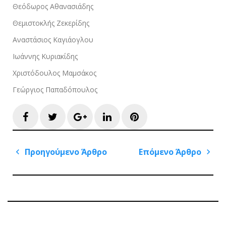
Θεόδωρος Αθανασιάδης
Θεμιστοκλής Ζεκερίδης
Αναστάσιος Καγιάογλου
Ιωάννης Κυριακίδης
Χριστόδουλος Μαμσάκος
Γεώργιος Παπαδόπουλος
Facebook
Twitter
Google+
LinkedIn
Pinterest
Πλοήγηση
Προηγούμενο Άρθρο
Επόμενο Άρθρο
άρθρων
Previous
Next
Post
Post