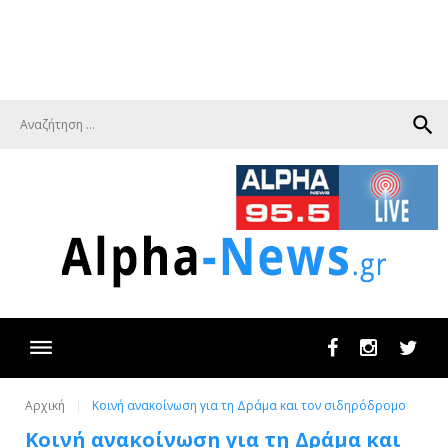
search
Facebook
Instagram
Twit
Αρχική
Κοινή ανακοίνωση για τη Δράμα και τον σιδηρόδρομο
Κοινή ανακοίνωση για τη Δράμα και