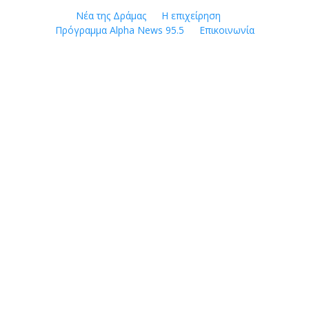
Skip
Νέα της Δράμας
Η επιχείρηση
to
Πρόγραμμα Alpha News 95.5
Επικοινωνία
content