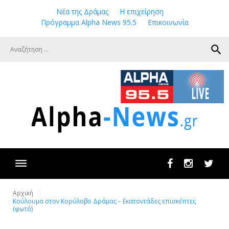
Skip
Νέα της Δράμας
Η επιχείρηση
to
Πρόγραμμα Alpha News 95.5
Επικοινωνία
content
search
Facebook
Instagram
Twit
Αρχική
Κούλουμα στον Κορύλοβο Δράμας – Εκατοντάδες επισκέπτες
(φωτό)