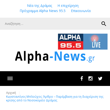
Skip
Νέα της Δράμας
Η επιχείρηση
to
Πρόγραμμα Alpha News 95.5
Επικοινωνία
content
search
Facebook
Instagram
Twit
Αρχική
Κωνσταντίνος Μπλούχος: Άρθρο – Παρέμβαση για τη διαχείριση της
κρίσης από το Νοσοκομείο Δράμας