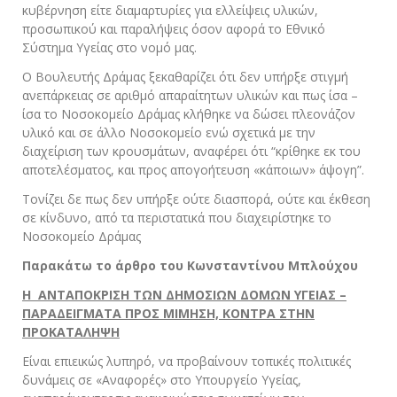
κυβέρνηση είτε διαμαρτυρίες για ελλείψεις υλικών,
προσωπικού και παραλήψεις όσον αφορά το Εθνικό
Σύστημα Υγείας στο νομό μας.
Ο Βουλευτής Δράμας ξεκαθαρίζει ότι δεν υπήρξε στιγμή
ανεπάρκειας σε αριθμό απαραίτητων υλικών και πως ίσα –
ίσα το Νοσοκομείο Δράμας κλήθηκε να δώσει πλεονάζον
υλικό και σε άλλο Νοσοκομείο ενώ σχετικά με την
διαχείριση των κρουσμάτων, αναφέρει ότι “κρίθηκε εκ του
αποτελέσματος, και προς απογοήτευση «κάποιων» άψογη”.
Τονίζει δε πως δεν υπήρξε ούτε διασπορά, ούτε και έκθεση
σε κίνδυνο, από τα περιστατικά που διαχειρίστηκε το
Νοσοκομείο Δράμας
Παρακάτω το άρθρο του Κωνσταντίνου Μπλούχου
Η ΑΝΤΑΠΟΚΡΙΣΗ ΤΩΝ ΔΗΜΟΣΙΩΝ ΔΟΜΩΝ ΥΓΕΙΑΣ –
ΠΑΡΑΔΕΙΓΜΑΤΑ ΠΡΟΣ ΜΙΜΗΣΗ, ΚΟΝΤΡΑ ΣΤΗΝ
ΠΡΟΚΑΤΑΛΗΨΗ
Είναι επιεικώς λυπηρό, να προβαίνουν τοπικές πολιτικές
δυνάμεις σε «Αναφορές» στο Υπουργείο Υγείας,