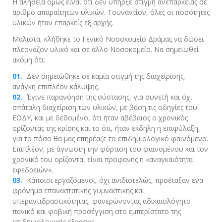
Η αλήθεια όμως είναι ότι δεν υπήρξε στιγμή ανεπάρκειας σε
αριθμό απαραίτητων υλικών. Τουναντίον, όλες οι ποσότητες
υλικών ήταν επαρκείς εξ αρχής.
Μάλιστα, κλήθηκε το Γενικό Νοσοκομείο Δράμας να δώσει
πλεονάζον υλικό και σε άλλο Νοσοκομείο. Να σημειωθεί
ακόμη ότι:
Δεν σημειώθηκε σε καμία στιγμή της διαχείρισης,
ανάγκη επιπλέον κάλυψης.
Έγινε παρανόηση της σύστασης, για συνετή και όχι
σπάταλη διαχείριση των υλικών, με βάση τις οδηγίες του
ΕΟΔΥ, και με δεδομένο, ότι ήταν αβέβαιος ο χρονικός
ορίζοντας της κρίσης και το ότι, ήταν έκδηλη η επιφύλαξη,
για το πόσο θα μας επηρέαζε το επιδημιολογικό φαινόμενο.
Επιπλέον, με άγνωστη την φόρτιση του φαινομένου και τον
χρονικό του ορίζοντα, είναι προφανής η «αναγκαιότητα
εφεδρειών».
Κάποιοι εργαζόμενοι, όχι ανιδιοτελώς, προέταξαν ένα
φρόνημα επαναστατικής γυμναστικής και
υπεραντιδραστικότητας, φανερώνοντας αδικαιολόγητο
πανικό και φοβική προσέγγιση στο εμπερίστατο της
επιδημιολογικής έξαρσης.