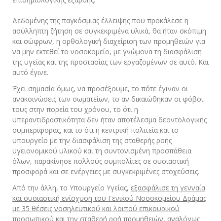
Δεδομένης της παγκόσμιας έλλειψης που προκάλεσε η
ασύλληπτη ζήτηση σε συγκεκριμένα υλικά, θα ήταν σκόπιμη
και σώφρων, η ορθολογική διαχείριση των προμηθειών για
να μην εκτεθεί το νοσοκομείο, με γνώμονα τη διασφάλιση
της υγείας και της προστασίας των εργαζομένων σε αυτό. Και
αυτό έγινε.
Έχει σημασία όμως, να προσέξουμε, το πότε έγιναν οι
ανακοινώσεις των σωματείων, το αν δικαιώθηκαν οι φόβοι
τους στην πορεία του χρόνου, το ότι η
υπεραντιδραστικότητα δεν ήταν αποτέλεσμα δεοντολογικής
συμπεριφοράς, και το ότι η κεντρική πολιτεία και το
υπουργείο με την διασφάλιση της σταθερής ροής
υγειονομικού υλικού και τη συντονισμένη προσπάθεια
όλων, παρακίνησε πολλούς συμπολίτες σε ουσιαστική
προσφορά και σε ενέργειες με συγκεκριμένες στοχεύσεις.
Από την άλλη, το Υπουργείο Υγείας,
εξασφάλισε τη γενναία
και ουσιαστική ενίσχυση του Γενικού Νοσοκομείου Δράμας
με 35 θέσεις νοσηλευτικού και λοιπού επικουρικού
προσωπικού
και την σταθερή ροή προμηθειών, αναλόγως