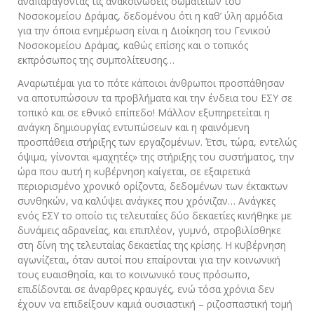
αναπαράγοντας τις ανακοινώσεις σωματείων του
Νοσοκομείου Δράμας, δεδομένου ότι η καθ’ ύλη αρμόδια
για την όποια ενημέρωση είναι η Διοίκηση του Γενικού
Νοσοκομείου Δράμας, καθώς επίσης και ο τοπικός
εκπρόσωπος της συμπολίτευσης…
Αναρωτιέμαι για το πότε κάποιοι άνθρωποι προσπάθησαν
να αποτυπώσουν τα προβλήματα και την ένδεια του ΕΣΥ σε
τοπικό και σε εθνικό επίπεδο! Μάλλον εξυπηρετείται η
ανάγκη δημιουργίας εντυπώσεων και η φαινόμενη
προσπάθεια στήριξης των εργαζομένων. Έτσι, τώρα, εντελώς
όψιμα, γίνονται «μαχητές» της στήριξης του συστήματος, την
ώρα που αυτή η κυβέρνηση καίγεται, σε εξαιρετικά
περιορισμένο χρονικό ορίζοντα, δεδομένων των έκτακτων
συνθηκών, να καλύψει ανάγκες που χρόνιζαν… Ανάγκες
ενός ΕΣΥ το οποίο τις τελευταίες δύο δεκαετίες κινήθηκε με
δυνάμεις αδρανείας, και επιπλέον, γυμνό, στροβιλίσθηκε
στη δίνη της τελευταίας δεκαετίας της κρίσης. Η κυβέρνηση
αγωνίζεται, όταν αυτοί που επαίρονται για την κοινωνική
τους ευαισθησία, και το κοινωνικό τους πρόσωπο,
επιδίδονται σε άναρθρες κραυγές, ενώ τόσα χρόνια δεν
έχουν να επιδείξουν καμιά ουσιαστική – ριζοσπαστική τομή