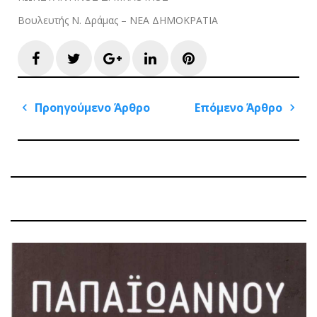
Βουλευτής Ν. Δράμας – ΝΕΑ ΔΗΜΟΚΡΑΤΙΑ
Facebook
Twitter
Google+
LinkedIn
Pinterest
Πλοήγηση
Προηγούμενο Άρθρο
Επόμενο Άρθρο
άρθρων
Previous
Next
Post
Post