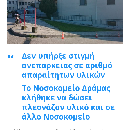
Δεν υπήρξε στιγμή
ανεπάρκειας σε αριθμό
απαραίτητων υλικών
Το Νοσοκομείο Δράμας
κλήθηκε να δώσει
πλεονάζον υλικό και σε
άλλο Νοσοκομείο