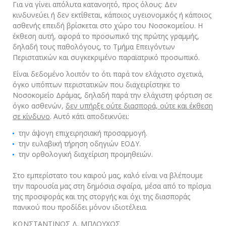
Για να γίνει απόλυτα κατανοητό, προς όλους: Δεν
κινδυνεύει ή δεν εκτίθεται, κάποιος υγειονομικός ή κάποιος
ασθενής επειδή βρίσκεται στο χώρο του Νοσοκομείου. Η
έκθεση αυτή, αφορά το προσωπικό της πρώτης γραμμής,
δηλαδή τους παθολόγους, το Τμήμα Επειγόντων
Περιστατικών και συγκεκριμένο παραϊατρικό προσωπικό.
Είναι δεδομένο λοιπόν το ότι παρά τον ελάχιστο σχετικά,
όγκο υπόπτων περιστατικών που διαχειρίστηκε το
Νοσοκομείο Δράμας, δηλαδή παρά την ελάχιστη φόρτιση σε
όγκο ασθενών,
δεν υπήρξε ούτε διασπορά, ούτε και έκθεση
σε κίνδυνο
. Αυτό κάτι αποδεικνύει:
την άψογη επιχειρησιακή προσαρμογή.
την ευλαβική τήρηση οδηγιών ΕΟΔΥ.
την ορθολογική διαχείριση προμηθειών.
Στο εμπερίστατο του καιρού μας, καλό είναι να βλέπουμε
την παρουσία μας στη δημόσια σφαίρα, μέσα από το πρίσμα
της προσφοράς και της στοργής και όχι της διασποράς
πανικού που προδίδει μόνον ιδιοτέλεια.
ΚΩΝΣΤΑΝΤΙΝΟΣ Δ. ΜΠΛΟΥΧΟΣ