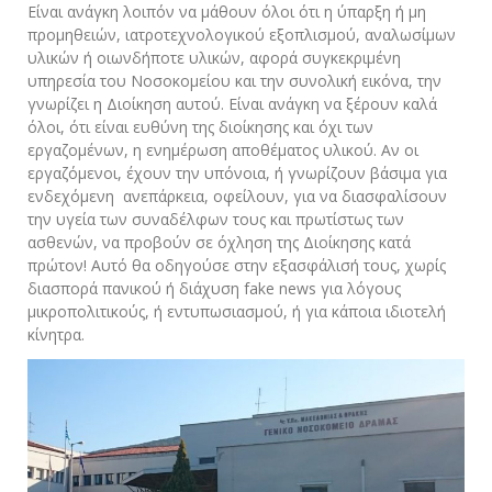
Είναι ανάγκη λοιπόν να μάθουν όλοι ότι η ύπαρξη ή μη
προμηθειών, ιατροτεχνολογικού εξοπλισμού, αναλωσίμων
υλικών ή οιωνδήποτε υλικών, αφορά συγκεκριμένη
υπηρεσία του Νοσοκομείου και την συνολική εικόνα, την
γνωρίζει η Διοίκηση αυτού. Είναι ανάγκη να ξέρουν καλά
όλοι, ότι είναι ευθύνη της διοίκησης και όχι των
εργαζομένων, η ενημέρωση αποθέματος υλικού. Αν οι
εργαζόμενοι, έχουν την υπόνοια, ή γνωρίζουν βάσιμα για
ενδεχόμενη ανεπάρκεια, οφείλουν, για να διασφαλίσουν
την υγεία των συναδέλφων τους και πρωτίστως των
ασθενών, να προβούν σε όχληση της Διοίκησης κατά
πρώτον! Αυτό θα οδηγούσε στην εξασφάλισή τους, χωρίς
διασπορά πανικού ή διάχυση fake news για λόγους
μικροπολιτικούς, ή εντυπωσιασμού, ή για κάποια ιδιοτελή
κίνητρα.