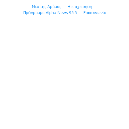
Skip
Νέα της Δράμας
Η επιχείρηση
to
Πρόγραμμα Alpha News 95.5
Επικοινωνία
content