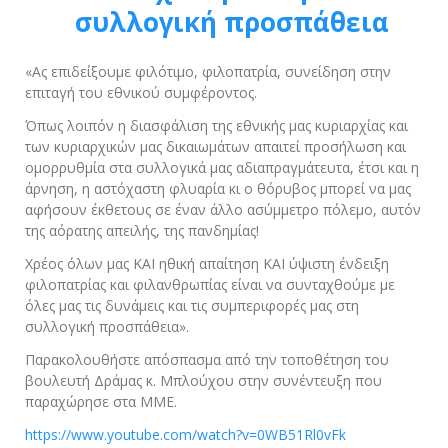
συλλογική προσπάθεια
«Ας επιδείξουμε φιλότιμο, φιλοπατρία, συνείδηση στην
επιταγή του εθνικού συμφέροντος.
Όπως λοιπόν η διασφάλιση της εθνικής μας κυριαρχίας και
των κυριαρχικών μας δικαιωμάτων απαιτεί προσήλωση και
ομορρυθμία στα συλλογικά μας αδιαπραγμάτευτα, έτσι και η
άρνηση, η αστόχαστη φλυαρία κι ο θόρυβος μπορεί να μας
αφήσουν έκθετους σε έναν άλλο ασύμμετρο πόλεμο, αυτόν
της αόρατης απειλής, της πανδημίας!
Χρέος όλων μας ΚΑΙ ηθική απαίτηση ΚΑΙ ύψιστη ένδειξη
φιλοπατρίας και φιλανθρωπίας είναι να συνταχθούμε με
όλες μας τις δυνάμεις και τις συμπεριφορές μας στη
συλλογική προσπάθεια».
Παρακολουθήστε απόσπασμα από την τοποθέτηση του
βουλευτή Δράμας κ. Μπλούχου στην συνέντευξη που
παραχώρησε στα ΜΜΕ.
https://www.youtube.com/watch?v=0WB51Rl0vFk