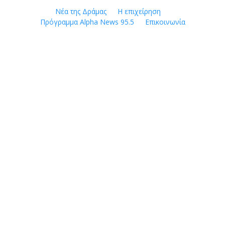
Skip
Νέα της Δράμας
Η επιχείρηση
to
Πρόγραμμα Alpha News 95.5
Επικοινωνία
content