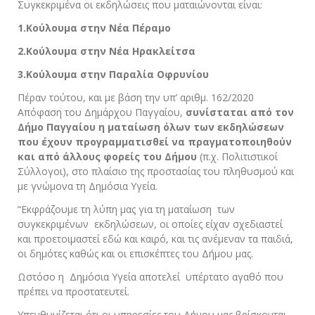
Συγκεκριμένα οι εκδηλώσεις που ματαιώνονται είναι:
1.Κούλουμα στην Νέα Πέραμο
2.Κούλουμα στην Νέα Ηρακλείτσα
3.Κούλουμα στην Παραλία Οφρυνίου
Πέραν τούτου, και με βάση την υπ’ αριθμ. 162/2020
Απόφαση του Δημάρχου Παγγαίου,
συνίσταται από τον
Δήμο Παγγαίου η ματαίωση όλων των εκδηλώσεων
που έχουν προγραμματισθεί να πραγματοποιηθούν
και από άλλους φορείς του Δήμου
(π.χ. Πολιτιστικοί
Σύλλογοι), στο πλαίσιο της προστασίας του πληθυσμού και
με γνώμονα τη Δημόσια Υγεία.
“Εκφράζουμε τη λύπη μας για τη ματαίωση των
συγκεκριμένων εκδηλώσεων, οι οποίες είχαν σχεδιαστεί
και προετοιμαστεί εδώ και καιρό, και τις ανέμεναν τα παιδιά,
οι δημότες καθώς και οι επισκέπτες του Δήμου μας.
Ωστόσο η Δημόσια Υγεία αποτελεί υπέρτατο αγαθό που
πρέπει να προστατευτεί.
Υπενθυμίζεται ότι οι υπηρεσίες του Δήμου μας βρίσκονται