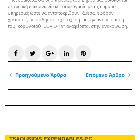
σε διαρκή επικοινωνία και συνεργασία με τις αρμόδιες
υπηρεσίες ώστε να ανταποκριθούν άμεσα, εφόσον
χρειαστεί, σε οτιδήποτε έχει σχέση με την αντιμετώπιση
του κορωνοϊού COVID-19” αναφέρεται στην ανακοίνωση.
Facebook
Twitter
Google+
LinkedIn
Pinterest
Πλοήγηση
Προηγούμενο Άρθρο
Επόμενο Άρθρο
άρθρων
Previous
Next
Post
Post