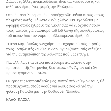
Διάφορες ἄλλες ἀναμεταδώσεις εἶναι καί κακόγουστες καί
ἐκθέτουν ὁρισμένες φορές τήν Ἐκκλησία.
Θερμή παράκληση νά μήν προσέρχεσθε μαζικά στούς ναούς
τίς ἡμέρες αὐτές. Γιά ἕναν κυρίως λόγο. Νά μήν δώσουμε
ἀφορμή στούς ἐχθρούς τῆς Ἐκκλησίας νά ἐνοχοποιήσουν
τούς πιστούς γιά διασπορά τοῦ ἰοῦ λόγῳ τῆς συναθροίσεως
τοῦ πέραν ἀπό τόν νόμο προβλεπομένου ἀριθμοῦ.
Ἡ Ἱερά Μητρόπολις συγχαίρει καί εὐχαριστεῖ τούς ἰατρούς,
τούς νοσηλευτές καί ὅλους ὅσοι ἀγωνίζονται στίς ἐπάλξεις
γιά τήν ἀντιμετώπιση τῆς λαίλαπας πού μᾶς ἔπληξε.
Παράλληλα μέ τά μέτρα πιστεύουμε ἀκράδαντα στήν
προστασία τῆς Ὑπεραγίας Θεοτόκου, τῶν Ἁγίων καί τῶν
προσευχομένων πιστῶν.
Οἱ ἱερεῖς τῆς Μητροπόλεώς μας, πιστοί στό καθῆκον τους, θά
προσεύχονται στούς ναούς γιά ὅλους σας καί γιά τήν
φιλτάτη Πατρίδα μας, τήν Ὀρθόδοξη Ἑλλάδα.
ΚΑΛΟ ΠΑΣΧΑ