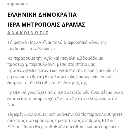
κορονοϊού.
ΕΛΛΗΝΙΚΗ ΔΗΜΟΚΡΑΤΙΑ
ΙΕΡΑ ΜΗΤΡΟΠΟΛΙΣ ΔΡΑΜΑΣ
Α Ν Α Κ Ο Ι Ν Ω Σ Ι Σ
Τό φετινό ΠΑΣΧΑ εἶναι πολύ διαφορετικό λόγω τῆς
πανδημίας πού ἐνέσκηψε.
Ἄς περάσουμε τήν Ἁγία καί Μεγάλη Ἑβδομάδα μέ
προσευχή, περισυλλογή, μέσα στά σπίτια μας.
Προσευχηθεῖτε ἔντονα καί γευθεῖτε τήν πικρή ἐμπειρία τῆς
μή συμμετοχῆς στή θεία λατρεία ὡς παιδαγωγία, γιά νά
ἐκτιμήσετε τήν ἐλευθερία τῆς ἄσκησής της.
Πρέπει νά γνωρίζετε ὅτι ἡ θεία λατρεία δέν εἶναι θέαμα ἀλλά
ἐνσυνείδητη συμμετοχή τῶν πιστῶν στά τελούμενα στόν
Ναό.
Τίς ἱερές ἀκολουθίες, κατ’ ἀνάγκην, θά τίς παρακολουθήσετε
ἀπό τούς δύο κρατικούς τηλεοπτικούς σταθμούς ΕΤ2 καί
ΕΤ3, ἀπ’ ὅπου θά μεταδοθοῦν ὑπεύθυνα καί μέ εὐπρέπεια.