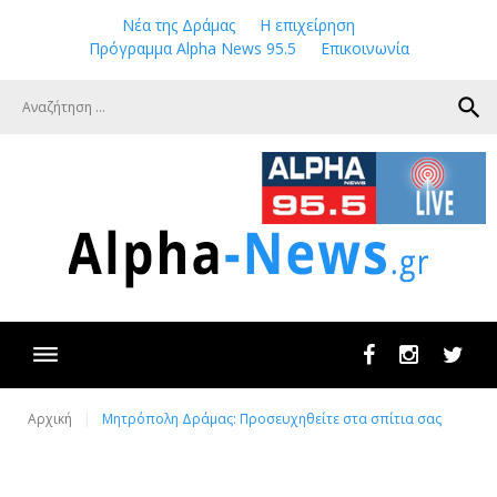
Skip
Νέα της Δράμας
Η επιχείρηση
to
Πρόγραμμα Alpha News 95.5
Επικοινωνία
content
search
Facebook
Instagram
Twit
Αρχική
Μητρόπολη Δράμας: Προσευχηθείτε στα σπίτια σας